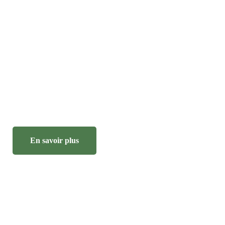
Plongez dans l'univers enchanteur du
Domaine des Tinarages
En savoir plus